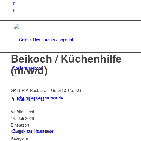
Beikoch / Küchenhilfe
(m/w/d)
Stellenangebote
GALERIA Restaurant GmbH & Co. KG
jobs.galeria-restaurant.de
Erweiterte Suche
Veröffentlicht
14. Juli 2026
Einsatzort
Zurück zur Hauptseite
Königsallee, Düsseldorf
Kategorie