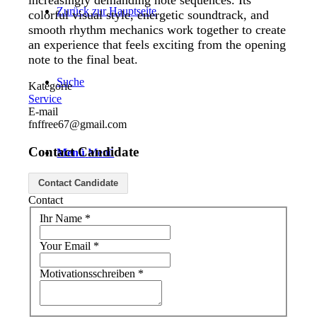
increasingly demanding note sequences. Its
Zurück zur Hauptseite
colorful visual style, energetic soundtrack, and
smooth rhythm mechanics work together to create
an experience that feels exciting from the opening
note to the final beat.
Suche
Kategorie
Service
E-mail
fnffree67@gmail.com
Contact Candidate
Menü
Menü
Contact Candidate
Contact
Ihr Name
*
Your Email
*
Motivationsschreiben
*