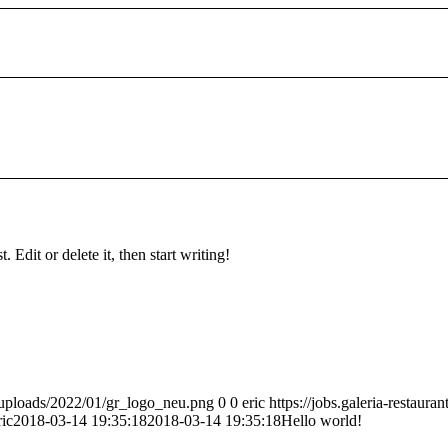
 Edit or delete it, then start writing!
nt/uploads/2022/01/gr_logo_neu.png
0
0
eric
https://jobs.galeria-restaura
ric
2018-03-14 19:35:18
2018-03-14 19:35:18
Hello world!