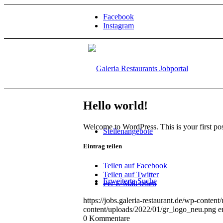
Facebook
Instagram
Hello world!
Welcome to WordPress. This is your first post.
Stellenangebote
Eintrag teilen
Teilen auf Facebook
Teilen auf Twitter
Erweiterte Suche
Per E-Mail teilen
https://jobs.galeria-restaurant.de/wp-conte
content/uploads/2022/01/gr_logo_neu.png
e
0
Kommentare